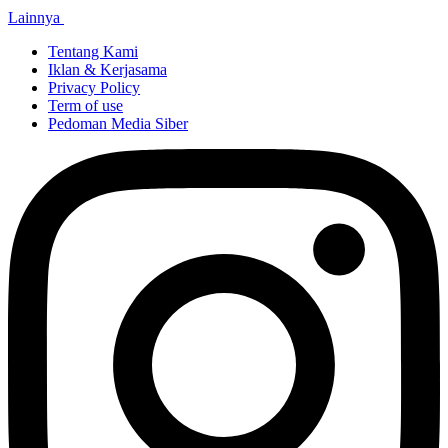
Lainnya
Tentang Kami
Iklan & Kerjasama
Privacy Policy
Term of use
Pedoman Media Siber