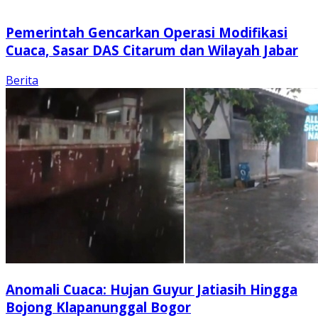
Pemerintah Gencarkan Operasi Modifikasi
Cuaca, Sasar DAS Citarum dan Wilayah Jabar
Berita
Anomali Cuaca: Hujan Guyur Jatiasih Hingga
Bojong Klapanunggal Bogor