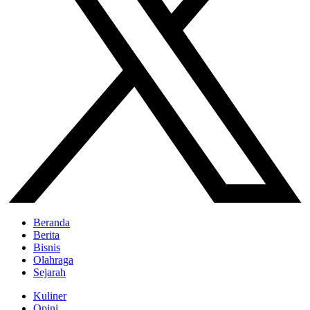
Beranda
Berita
Bisnis
Olahraga
Sejarah
Kuliner
Opini