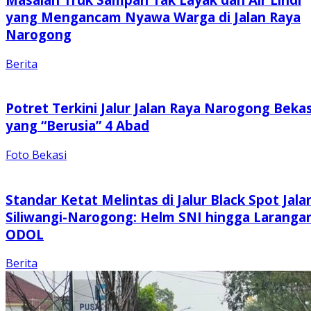
yang Mengancam Nyawa Warga di Jalan Raya
Narogong
Berita
Potret Terkini Jalur Jalan Raya Narogong Bekas
yang “Berusia” 4 Abad
Foto Bekasi
Standar Ketat Melintas di Jalur Black Spot Jala
Siliwangi-Narogong: Helm SNI hingga Laranga
ODOL
Berita