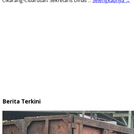
Cikarang-Cibarusah. Sekretaris Dinas …
Selengkapnya →
Berita Terkini