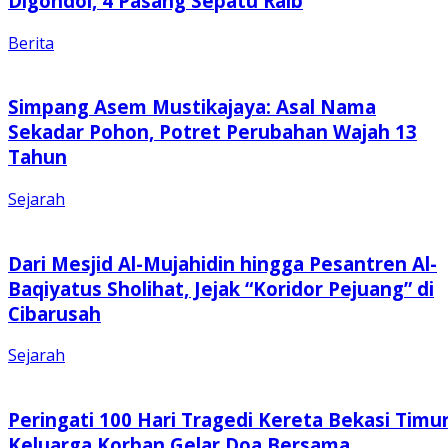
Digondol, 4 Pasang Sepatu Raib
Berita
Simpang Asem Mustikajaya: Asal Nama
Sekadar Pohon, Potret Perubahan Wajah 13
Tahun
Sejarah
Dari Mesjid Al-Mujahidin hingga Pesantren Al-
Baqiyatus Sholihat, Jejak “Koridor Pejuang” di
Cibarusah
Sejarah
Peringati 100 Hari Tragedi Kereta Bekasi Timur
Keluarga Korban Gelar Doa Bersama