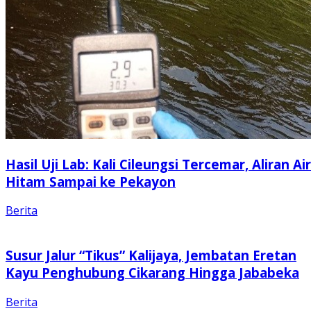
Hasil Uji Lab: Kali Cileungsi Tercemar, Aliran Air
Hitam Sampai ke Pekayon
Berita
Susur Jalur “Tikus” Kalijaya, Jembatan Eretan
Kayu Penghubung Cikarang Hingga Jababeka
Berita