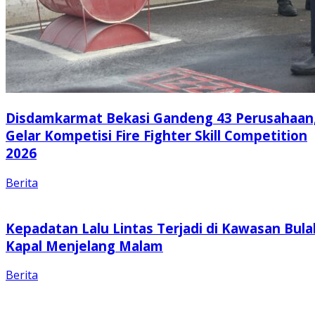
Disdamkarmat Bekasi Gandeng 43 Perusahaan
Gelar Kompetisi Fire Fighter Skill Competition
2026
Berita
Kepadatan Lalu Lintas Terjadi di Kawasan Bula
Kapal Menjelang Malam
Berita