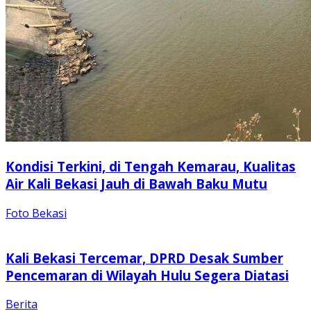
Kondisi Terkini, di Tengah Kemarau, Kualitas
Air Kali Bekasi Jauh di Bawah Baku Mutu
Foto Bekasi
Kali Bekasi Tercemar, DPRD Desak Sumber
Pencemaran di Wilayah Hulu Segera Diatasi
Berita