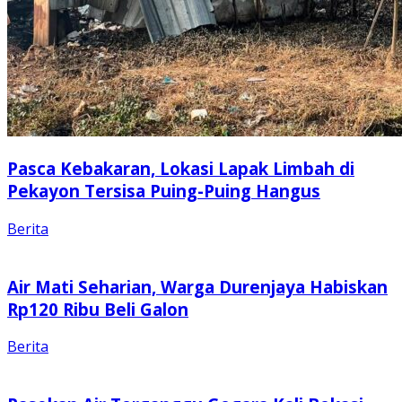
Pasca Kebakaran, Lokasi Lapak Limbah di
Pekayon Tersisa Puing-Puing Hangus
Berita
Air Mati Seharian, Warga Durenjaya Habiskan
Rp120 Ribu Beli Galon
Berita