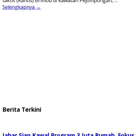
taktis (Rantis) Brimob di kawasan Pejompongan, …
Selengkapnya →
Berita Terkini
Jabar Siap Kawal Program 3 Juta Rumah, Fokus