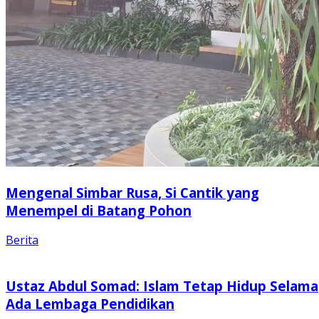
Mengenal Simbar Rusa, Si Cantik yang
Menempel di Batang Pohon
Berita
Ustaz Abdul Somad: Islam Tetap Hidup Selama
Ada Lembaga Pendidikan