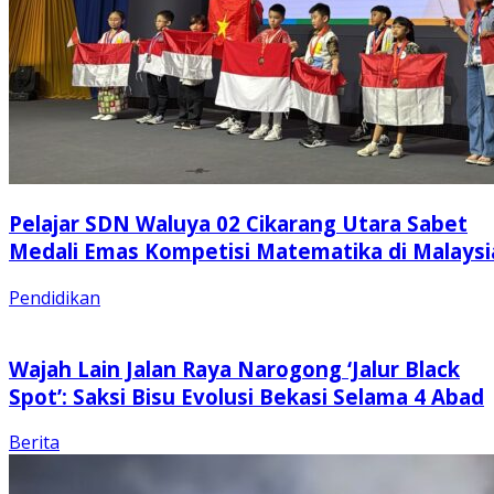
Pelajar SDN Waluya 02 Cikarang Utara Sabet
Medali Emas Kompetisi Matematika di Malaysi
Pendidikan
Wajah Lain Jalan Raya Narogong ‘Jalur Black
Spot’: Saksi Bisu Evolusi Bekasi Selama 4 Abad
Berita