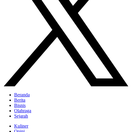
Beranda
Berita
Bisnis
Olahraga
Sejarah
Kuliner
Opini