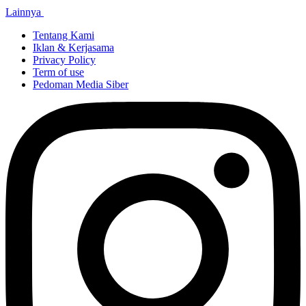
Lainnya
Tentang Kami
Iklan & Kerjasama
Privacy Policy
Term of use
Pedoman Media Siber