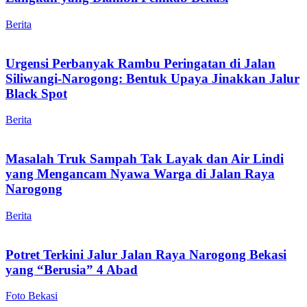
Berita
Urgensi Perbanyak Rambu Peringatan di Jalan
Siliwangi-Narogong: Bentuk Upaya Jinakkan Jalur
Black Spot
Berita
Masalah Truk Sampah Tak Layak dan Air Lindi
yang Mengancam Nyawa Warga di Jalan Raya
Narogong
Berita
Potret Terkini Jalur Jalan Raya Narogong Bekasi
yang “Berusia” 4 Abad
Foto Bekasi