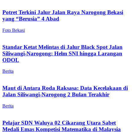
Potret Terkini Jalur Jalan Raya Narogong Bekasi
yang “Berusia” 4 Abad
Foto Bekasi
Standar Ketat Melintas di Jalur Black Spot Jalan
Siliwangi-Narogong: Helm SNI hingga Larangan
ODOL
Berita
Maut di Antara Roda Raksasa: Data Kecelakaan di
Jalan Siliwangi-Narogong 2 Bulan Terakhir
Berita
Pelajar SDN Waluya 02 Cikarang Utara Sabet
Medali Emas Kompetisi Matematika di Malaysia