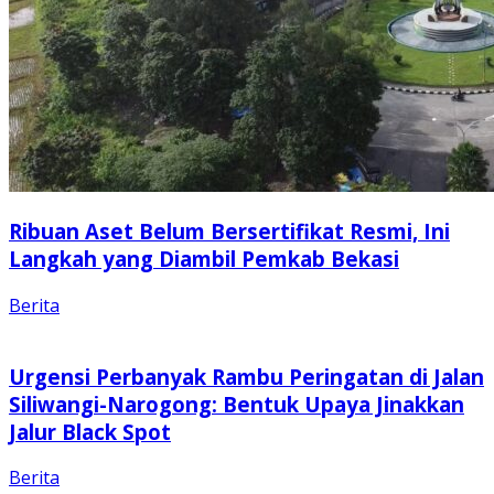
Ribuan Aset Belum Bersertifikat Resmi, Ini
Langkah yang Diambil Pemkab Bekasi
Berita
Urgensi Perbanyak Rambu Peringatan di Jalan
Siliwangi-Narogong: Bentuk Upaya Jinakkan
Jalur Black Spot
Berita