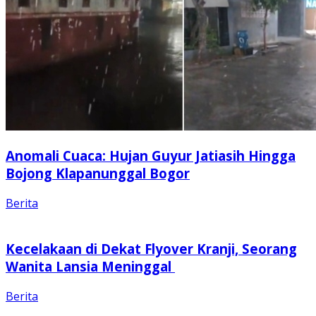
Anomali Cuaca: Hujan Guyur Jatiasih Hingga
Bojong Klapanunggal Bogor
Berita
Kecelakaan di Dekat Flyover Kranji, Seorang
Wanita Lansia Meninggal
Berita