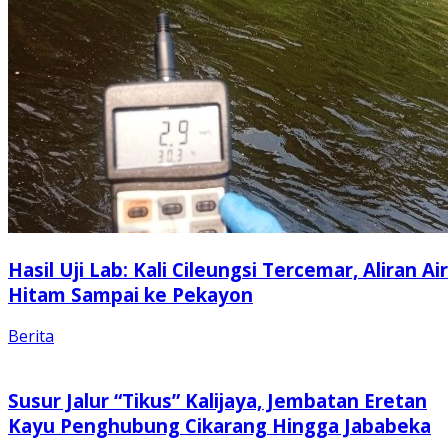
Hasil Uji Lab: Kali Cileungsi Tercemar, Aliran Air
Hitam Sampai ke Pekayon
Berita
Susur Jalur “Tikus” Kalijaya, Jembatan Eretan
Kayu Penghubung Cikarang Hingga Jababeka