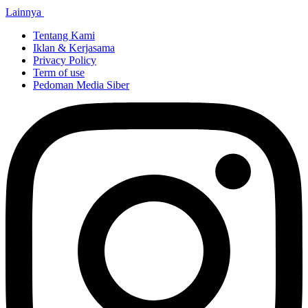
Lainnya
Tentang Kami
Iklan & Kerjasama
Privacy Policy
Term of use
Pedoman Media Siber