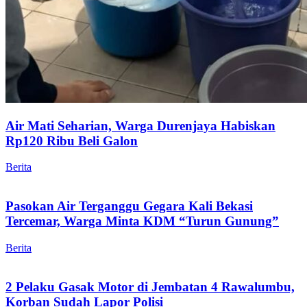
Air Mati Seharian, Warga Durenjaya Habiskan
Rp120 Ribu Beli Galon
Berita
Pasokan Air Terganggu Gegara Kali Bekasi
Tercemar, Warga Minta KDM “Turun Gunung”
Berita
2 Pelaku Gasak Motor di Jembatan 4 Rawalumbu,
Korban Sudah Lapor Polisi