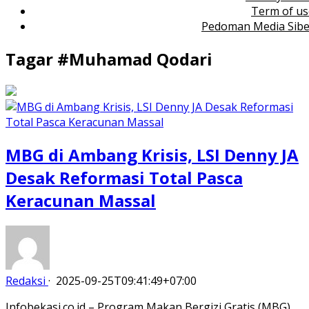
Term of us
Pedoman Media Sibe
Tagar #
Muhamad Qodari
MBG di Ambang Krisis, LSI Denny JA
Desak Reformasi Total Pasca
Keracunan Massal
Redaksi
·
2025-09-25T09:41:49+07:00
Infobekasi.co.id – Program Makan Bergizi Gratis (MBG)