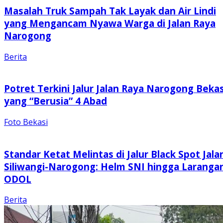
Masalah Truk Sampah Tak Layak dan Air Lindi
yang Mengancam Nyawa Warga di Jalan Raya
Narogong
Berita
Potret Terkini Jalur Jalan Raya Narogong Bekas
yang “Berusia” 4 Abad
Foto Bekasi
Standar Ketat Melintas di Jalur Black Spot Jala
Siliwangi-Narogong: Helm SNI hingga Laranga
ODOL
Berita