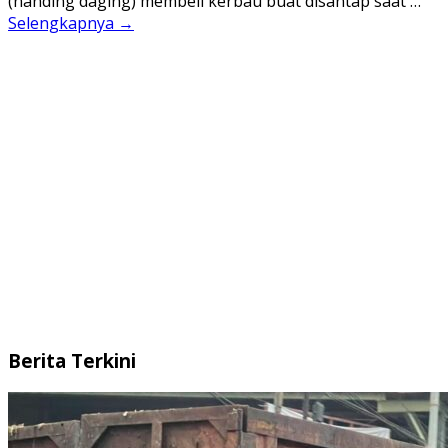
(nanding daging) membeli kerbau buat disantap saat …
Selengkapnya →
Berita Terkini