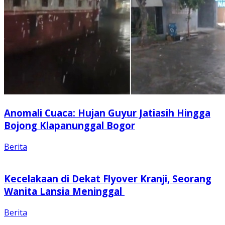
Anomali Cuaca: Hujan Guyur Jatiasih Hingga
Bojong Klapanunggal Bogor
Berita
Kecelakaan di Dekat Flyover Kranji, Seorang
Wanita Lansia Meninggal
Berita