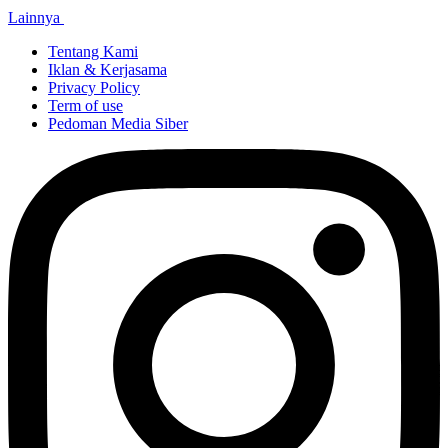
Lainnya
Tentang Kami
Iklan & Kerjasama
Privacy Policy
Term of use
Pedoman Media Siber