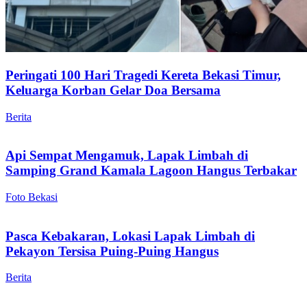
Peringati 100 Hari Tragedi Kereta Bekasi Timur,
Keluarga Korban Gelar Doa Bersama
Berita
Api Sempat Mengamuk, Lapak Limbah di
Samping Grand Kamala Lagoon Hangus Terbakar
Foto Bekasi
Pasca Kebakaran, Lokasi Lapak Limbah di
Pekayon Tersisa Puing-Puing Hangus
Berita