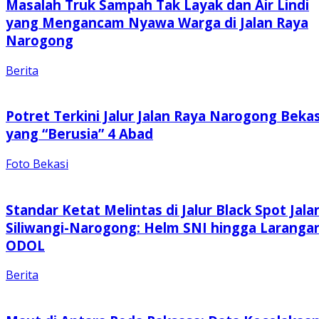
Masalah Truk Sampah Tak Layak dan Air Lindi
yang Mengancam Nyawa Warga di Jalan Raya
Narogong
Berita
Potret Terkini Jalur Jalan Raya Narogong Bekas
yang “Berusia” 4 Abad
Foto Bekasi
Standar Ketat Melintas di Jalur Black Spot Jala
Siliwangi-Narogong: Helm SNI hingga Laranga
ODOL
Berita