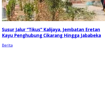
Susur Jalur “Tikus” Kalijaya, Jembatan Eretan
Kayu Penghubung Cikarang Hingga Jababeka
Berita