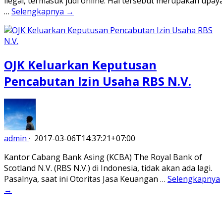
ilegal, termasuk judi online. Hal tersebut merupakan upay
…
Selengkapnya →
OJK Keluarkan Keputusan
Pencabutan Izin Usaha RBS N.V.
admin
·
2017-03-06T14:37:21+07:00
Kantor Cabang Bank Asing (KCBA) The Royal Bank of
Scotland N.V. (RBS N.V.) di Indonesia, tidak akan ada lagi.
Pasalnya, saat ini Otoritas Jasa Keuangan …
Selengkapnya
→