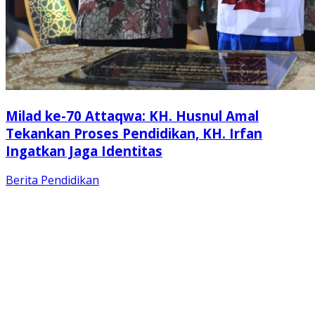
Milad ke-70 Attaqwa: KH. Husnul Amal
Tekankan Proses Pendidikan, KH. Irfan
Ingatkan Jaga Identitas
Berita
Pendidikan