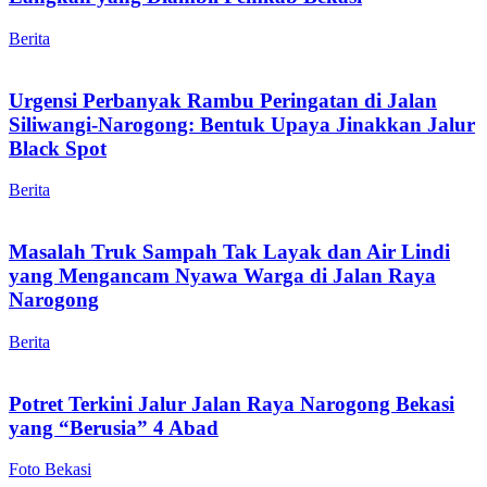
Berita
Urgensi Perbanyak Rambu Peringatan di Jalan
Siliwangi-Narogong: Bentuk Upaya Jinakkan Jalur
Black Spot
Berita
Masalah Truk Sampah Tak Layak dan Air Lindi
yang Mengancam Nyawa Warga di Jalan Raya
Narogong
Berita
Potret Terkini Jalur Jalan Raya Narogong Bekasi
yang “Berusia” 4 Abad
Foto Bekasi