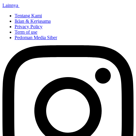
Lainnya
Tentang Kami
Iklan & Kerjasama
Privacy Policy
Term of use
Pedoman Media Siber