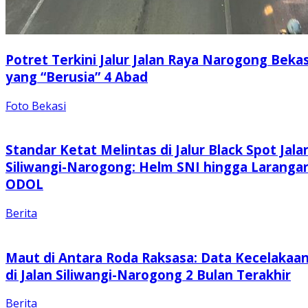
Potret Terkini Jalur Jalan Raya Narogong Bekas
yang “Berusia” 4 Abad
Foto Bekasi
Standar Ketat Melintas di Jalur Black Spot Jala
Siliwangi-Narogong: Helm SNI hingga Laranga
ODOL
Berita
Maut di Antara Roda Raksasa: Data Kecelakaa
di Jalan Siliwangi-Narogong 2 Bulan Terakhir
Berita