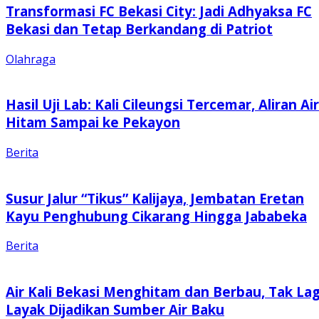
Transformasi FC Bekasi City: Jadi Adhyaksa FC
Bekasi dan Tetap Berkandang di Patriot
Olahraga
Hasil Uji Lab: Kali Cileungsi Tercemar, Aliran Air
Hitam Sampai ke Pekayon
Berita
Susur Jalur “Tikus” Kalijaya, Jembatan Eretan
Kayu Penghubung Cikarang Hingga Jababeka
Berita
Air Kali Bekasi Menghitam dan Berbau, Tak Lag
Layak Dijadikan Sumber Air Baku