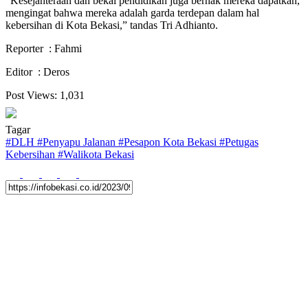
“Kesejahteraan dan bekal pendidikan juga berhak mereka dapatkan,
mengingat bahwa mereka adalah garda terdepan dalam hal
kebersihan di Kota Bekasi,” tandas Tri Adhianto.
Reporter : Fahmi
Editor : Deros
Post Views:
1,031
Tagar
#
DLH
#
Penyapu Jalanan
#
Pesapon Kota Bekasi
#
Petugas
Kebersihan
#
Walikota Bekasi