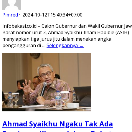
Pimred
·
2024-10-12T15:49:34+07:00
Infobekasi.co.id – Calon Gubernur dan Wakil Gubernur Ja
Barat nomor urut 3, Ahmad Syaikhu-Ilham Habibie (ASIH)
menyiapkan tiga jurus jitu dalam menekan angka
pengangguran di …
Selengkapnya →
Ahmad Syaikhu Ngaku Tak Ada