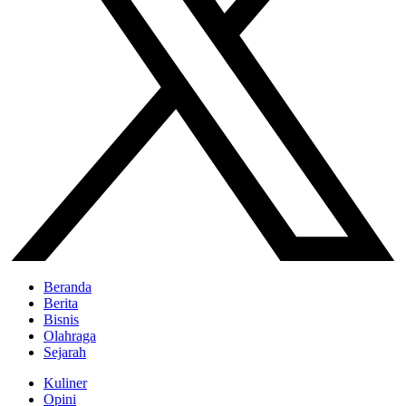
Beranda
Berita
Bisnis
Olahraga
Sejarah
Kuliner
Opini