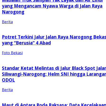
yang Mengancam Nyawa Warga di Jalan Raya
Narogong
Berita
Potret Terkini Jalur Jalan Raya Narogong Bekas
yang “Berusia” 4 Abad
Foto Bekasi
Standar Ketat Melintas di Jalur Black Spot Jala
Siliwangi-Narogong: Helm SNI hingga Laranga
ODOL
Berita
Maut di Antara Roda Raksasa: Data Kecelakaa