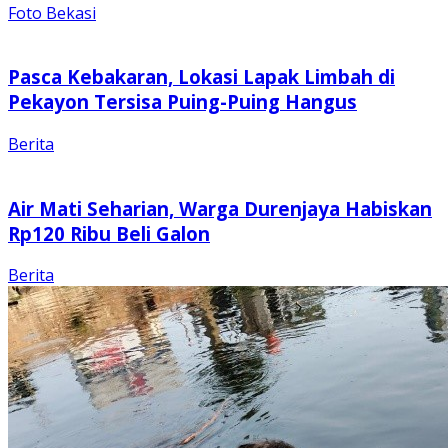
Foto Bekasi
Pasca Kebakaran, Lokasi Lapak Limbah di
Pekayon Tersisa Puing-Puing Hangus
Berita
Air Mati Seharian, Warga Durenjaya Habiskan
Rp120 Ribu Beli Galon
Berita