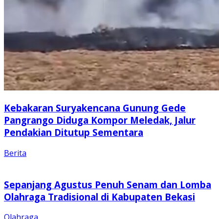
Kebakaran Suryakencana Gunung Gede
Pangrango Diduga Kompor Meledak, Jalur
Pendakian Ditutup Sementara
Berita
Sepanjang Agustus Penuh Senam dan Lomba
Olahraga Tradisional di Kabupaten Bekasi
Olahraga