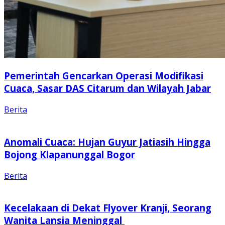
Pemerintah Gencarkan Operasi Modifikasi
Cuaca, Sasar DAS Citarum dan Wilayah Jabar
Berita
Anomali Cuaca: Hujan Guyur Jatiasih Hingga
Bojong Klapanunggal Bogor
Berita
Kecelakaan di Dekat Flyover Kranji, Seorang
Wanita Lansia Meninggal