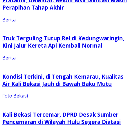
Pratama, DBMSDA: Belum Bisa Dilintasi Masih
Perapihan Tahap Akhir
Berita
Truk Terguling Tutup Rel di Kedungwaringin,
Kini Jalur Kereta Api Kembali Normal
Berita
Kondisi Terkini, di Tengah Kemarau, Kualitas
Air Kali Bekasi Jauh di Bawah Baku Mutu
Foto Bekasi
Kali Bekasi Tercemar, DPRD Desak Sumber
Pencemaran di Wilayah Hulu Segera Diatasi