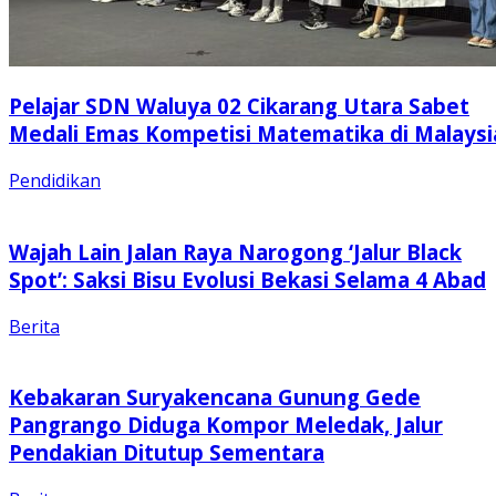
Pelajar SDN Waluya 02 Cikarang Utara Sabet
Medali Emas Kompetisi Matematika di Malaysi
Pendidikan
Wajah Lain Jalan Raya Narogong ‘Jalur Black
Spot’: Saksi Bisu Evolusi Bekasi Selama 4 Abad
Berita
Kebakaran Suryakencana Gunung Gede
Pangrango Diduga Kompor Meledak, Jalur
Pendakian Ditutup Sementara