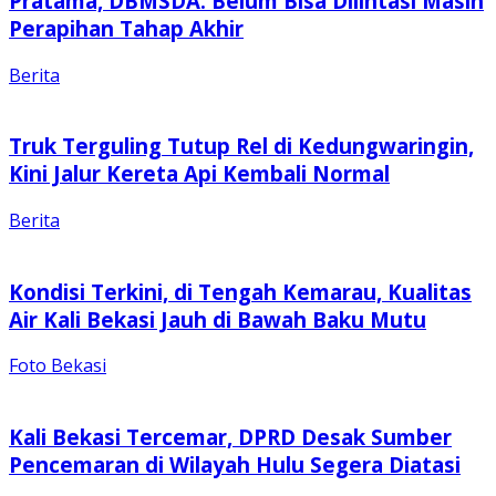
Pratama, DBMSDA: Belum Bisa Dilintasi Masih
Perapihan Tahap Akhir
Berita
Truk Terguling Tutup Rel di Kedungwaringin,
Kini Jalur Kereta Api Kembali Normal
Berita
Kondisi Terkini, di Tengah Kemarau, Kualitas
Air Kali Bekasi Jauh di Bawah Baku Mutu
Foto Bekasi
Kali Bekasi Tercemar, DPRD Desak Sumber
Pencemaran di Wilayah Hulu Segera Diatasi