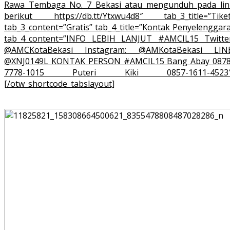
Rawa Tembaga No. 7 Bekasi atau mengunduh pada lin
berikut https://db.tt/Ytxwu4d8″ tab_3_title=”Tiket
tab_3_content=”Gratis” tab_4_title=”Kontak Penyelenggar
tab_4_content=”INFO LEBIH LANJUT #AMCIL15 Twitter
@AMCKotaBekasi Instagram: @AMKotaBekasi LINE
@XNJ0149L KONTAK PERSON #AMCIL15 Bang Abay 0878
7778-1015 Puteri Kiki 0857-1611-4523″
[/otw_shortcode_tabslayout]