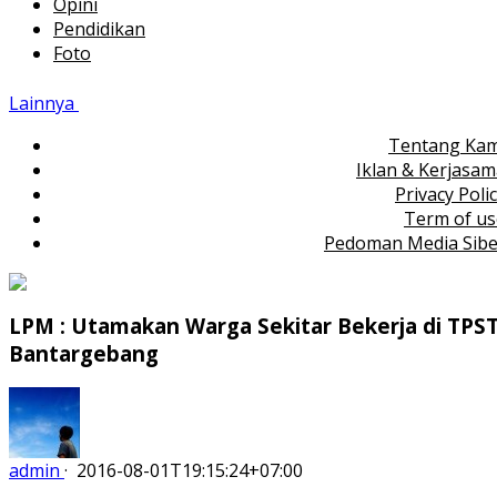
Opini
Pendidikan
Foto
Lainnya
Tentang Kam
Iklan & Kerjasa
Privacy Poli
Term of us
Pedoman Media Sibe
LPM : Utamakan Warga Sekitar Bekerja di TPS
Bantargebang
admin
·
2016-08-01T19:15:24+07:00