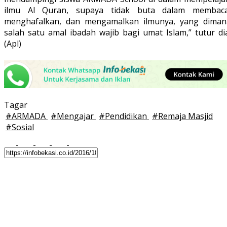
ilmu Al Quran, supaya tidak buta dalam membaca
menghafalkan, dan mengamalkan ilmunya, yang diman
salah satu amal ibadah wajib bagi umat Islam,” tutur di
(Apl)
Tagar
#
ARMADA
#
Mengajar
#
Pendidikan
#
Remaja Masjid
#
Sosial