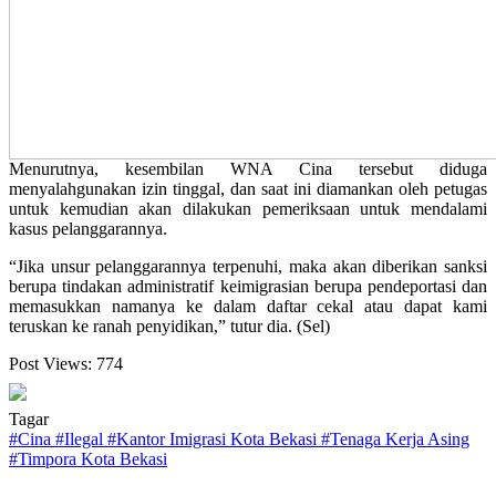
Menurutnya, kesembilan WNA Cina tersebut diduga
menyalahgunakan izin tinggal, dan saat ini diamankan oleh petugas
untuk kemudian akan dilakukan pemeriksaan untuk mendalami
kasus pelanggarannya.
“Jika unsur pelanggarannya terpenuhi, maka akan diberikan sanksi
berupa tindakan administratif keimigrasian berupa pendeportasi dan
memasukkan namanya ke dalam daftar cekal atau dapat kami
teruskan ke ranah penyidikan,” tutur dia. (Sel)
Post Views:
774
Tagar
#
Cina
#
Ilegal
#
Kantor Imigrasi Kota Bekasi
#
Tenaga Kerja Asing
#
Timpora Kota Bekasi