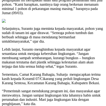
penghijauan ini merupakan salah satu program penanaman satu juta
pohon. “Kami harapkan, nantinya tiap orang berkenan menanam
minimal 1 pohon di pekarangan masing masing,” harapnya pada
Jumat (09/03).
Selanjutnya, Suranto juga meminta kepada masyarakat, pohon yang
sudah di tanam ini agar dirawat. “Semoga pohon tumbuh dan
berbuah sehingga di masa mendatang bermanfaat
untukbmasyarakat,” ujar dia.
Lebih lanjut, Suranto menghimbau kepada masyarakat agar
senantiasa untuk menjaga kebersihan lingkungan. “Jangan
membuang sampah sembarangan, kurangi bungkus – bungkus
makanan terutama dari plastik sehingga kelestarian alam akan
terjaga dan kita semua hidup sehat,” tegas Suranto.
Sementara, Camat Karang Bahagia, Suharja mengucapkan terima
kasih kepada Koramil 07/Cikarang yang peduli lingkungan Desa
Karang Sentosa, Kecamatan Karang Bahagia, Kabupaten Bekasi.
“Pemerintah sangat mendukung program ini, dan masyarakat agar
merawatnya. Jangan sampai lingkungan kita lahannya habis untuk
perumahan dan industri. Mari jaga lingkungan kita dengan
penghijauan,” kata dia.