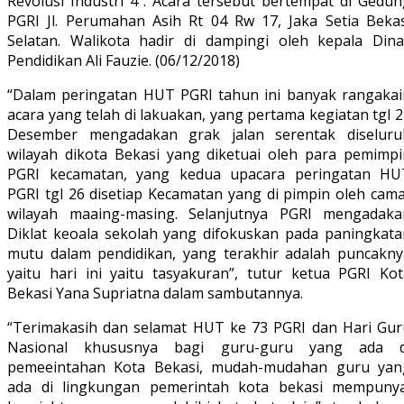
Revolusi Industri 4”. Acara tersebut bertempat di Gedun
PGRI Jl. Perumahan Asih Rt 04 Rw 17, Jaka Setia Bekas
Selatan. Walikota hadir di dampingi oleh kepala Dina
Pendidikan Ali Fauzie. (06/12/2018)
“Dalam peringatan HUT PGRI tahun ini banyak rangakai
acara yang telah di lakuakan, yang pertama kegiatan tgl 
Desember mengadakan grak jalan serentak diseluru
wilayah dikota Bekasi yang diketuai oleh para pemimpi
PGRI kecamatan, yang kedua upacara peringatan HU
PGRI tgl 26 disetiap Kecamatan yang di pimpin oleh cama
wilayah maaing-masing. Selanjutnya PGRI mengadaka
Diklat keoala sekolah yang difokuskan pada paningkata
mutu dalam pendidikan, yang terakhir adalah puncakny
yaitu hari ini yaitu tasyakuran”, tutur ketua PGRI Kot
Bekasi Yana Supriatna dalam sambutannya.
“Terimakasih dan selamat HUT ke 73 PGRI dan Hari Gur
Nasional khususnya bagi guru-guru yang ada d
pemeeintahan Kota Bekasi, mudah-mudahan guru yan
ada di lingkungan pemerintah kota bekasi mempunya