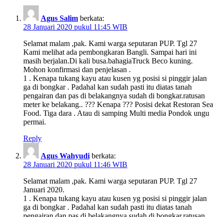
Agus Salim
berkata:
28 Januari 2020 pukul 11:45 WIB
Selamat malam ,pak. Kami warga seputaran PUP. Tgl 27
Kami melihat ada pembongkaran Bangli. Sampai hari ini
masih berjalan.Di kali busa.bahagiaTruck Beco kuning.
Mohon konfirmasi dan penjelasan .
1 . Kenapa tukang kayu atau kusen yg posisi si pinggir jalan
ga di bongkar . Padahal kan sudah pasti itu diatas tanah
pengairan dan pas di belakangnya sudah di bongkar.ratusan
meter ke belakang.. ??? Kenapa ??? Posisi dekat Restoran Sea
Food. Tiga dara . Atau di samping Multi media Pondok ungu
permai.
Reply
Agus Wahyudi
berkata:
28 Januari 2020 pukul 11:46 WIB
Selamat malam ,pak. Kami warga seputaran PUP. Tgl 27
Januari 2020.
1 . Kenapa tukang kayu atau kusen yg posisi si pinggir jalan
ga di bongkar . Padahal kan sudah pasti itu diatas tanah
pengairan dan pas di belakangnya sudah di bongkar.ratusan