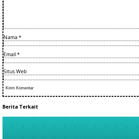
Nama
*
Email
*
Situs Web
Berita Terkait