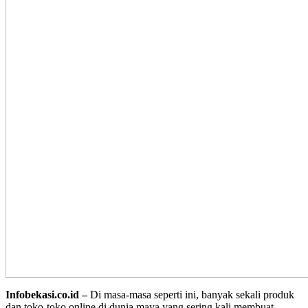
Infobekasi.co.id –
Di masa-masa seperti ini, banyak sekali produk
dan toko-toko online di dunia maya yang sering kali membuat